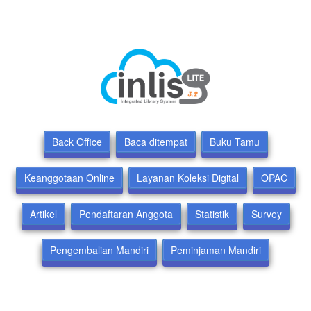
Back Office
Baca ditempat
Buku Tamu
Keanggotaan Online
Layanan Koleksi Digital
OPAC
Artikel
Pendaftaran Anggota
Statistik
Survey
Pengembalian Mandiri
Peminjaman Mandiri