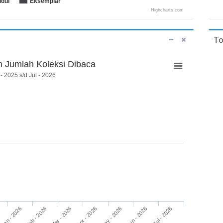
udul
Eksemplar
Highcharts.com
To
 Jumlah Koleksi Dibaca
- 2025 s/d Jul - 2026
Feb - 2026
May - 2026
Jan - 2026
Apr - 2026
Jul - 2026
Mar - 2026
Jun - 2026