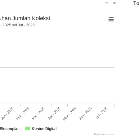
To
han Jumlah Koleksi
- 2025 s/d Jul - 2026
Feb - 2026
May - 2026
Jan - 2026
Apr - 2026
Jul - 2026
Mar - 2026
Jun - 2026
Eksemplar
Konten Digital
Highcharts.com