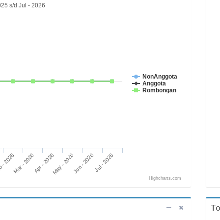
25 s/d Jul - 2026
NonAnggota
Anggota
Rombongan
 - 2026
May - 2026
Apr - 2026
Jul - 2026
Mar - 2026
Jun - 2026
Highcharts.com
To