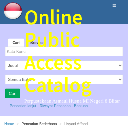
Online
Public
Cari
Browse
Access
Catalog
Perpustakaan Asmaul Husna MI Negeri 8 Blitar
Pencarian lanjut
-
Riwayat Pencarian
-
Bantuan
Home
Pencarian Sederhana
Lisyani Affandi