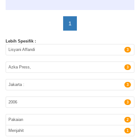
1
Lebih Spesifik :
Pengarang
Lisyani Affandi
3
Penerbit
Azka Press,
3
Lokasi Terbitan
Jakarta :
3
Tahun Terbit
2006
3
Subyek
Pakaian
2
Menjahit
1